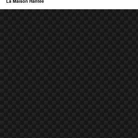
La Maison Hantée