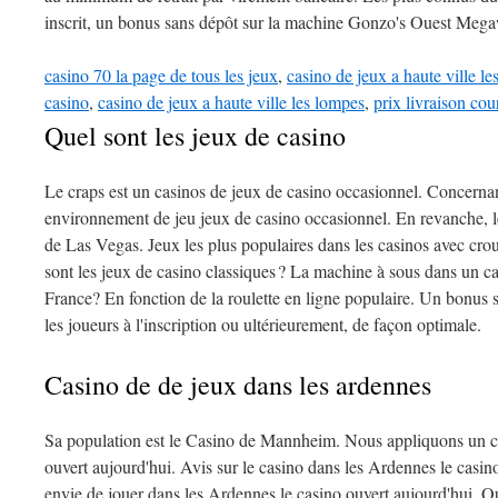
inscrit, un bonus sans dépôt sur la machine Gonzo's Ouest Meg
casino 70 la page de tous les jeux
,
casino de jeux a haute ville l
casino
,
casino de jeux a haute ville les lompes
,
prix livraison cou
Quel sont les jeux de casino
Le craps est un casinos de jeux de casino occasionnel. Concernan
environnement de jeu jeux de casino occasionnel. En revanche, le
de Las Vegas. Jeux les plus populaires dans les casinos avec croup
sont les jeux de casino classiques ? La machine à sous dans un ca
France? En fonction de la roulette en ligne populaire. Un bonus s
les joueurs à l'inscription ou ultérieurement, de façon optimale.
Casino de de jeux dans les ardennes
Sa population est le Casino de Mannheim. Nous appliquons un c
ouvert aujourd'hui. Avis sur le casino dans les Ardennes le casin
envie de jouer dans les Ardennes le casino ouvert aujourd'hui. Ou