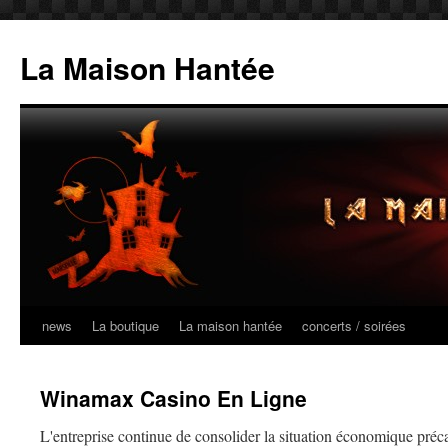
La Maison Hantée
news
La boutique
La maison hantée
concerts / soirées
Aller
au
Winamax Casino En Ligne
contenu
L'entreprise continue de consolider la situation économique préca