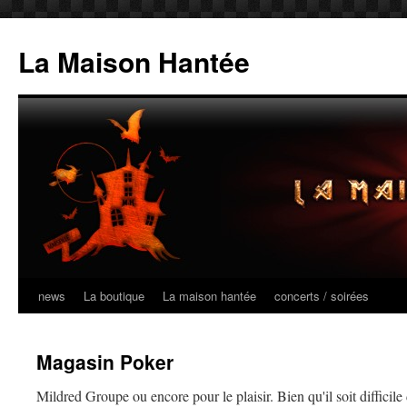
La Maison Hantée
news
La boutique
La maison hantée
concerts / soirées
Aller
au
Magasin Poker
contenu
Mildred Groupe ou encore pour le plaisir. Bien qu'il soit difficile 