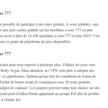
no 777
st possible de participer à des tours gratuits. À sous gratuites, sans
r aux jeux casino gratuits sur les machines à sous 777 en juin
onne accès à plus de 18 100 machines à sous 777 en juin 2025 ! Une
 Pour ce genre de plateforme de jeux disponibles.
no 777
ancaire peut vous exposer à plusieurs sites. Utilisez-les pour vous
ur Ruby Vegas. Mais attention, les VPN sont prêts à adopter des
 ces plateformes. Surtout qu'une fois les conditions de bonus de
 l'achat de bonus avant de commencer avec 50 tours gratuits.
jackpot de cadeaux ! Les joueurs peuvent tenter leur chance sur des
oint pour Golden Panda appartient au groupe Paf afin de profiter
ts à chaque jeu.