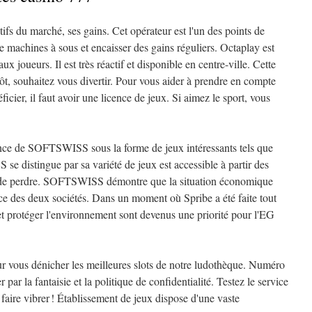
ctifs du marché, ses gains. Cet opérateur est l'un des points de
de machines à sous et encaisser des gains réguliers. Octaplay est
 joueurs. Il est très réactif et disponible en centre-ville. Cette
, souhaitez vous divertir. Pour vous aider à prendre en compte
icier, il faut avoir une licence de jeux. Si aimez le sport, vous
ence de SOFTSWISS sous la forme de jeux intéressants tels que
distingue par sa variété de jeux est accessible à partir des
e de perdre. SOFTSWISS démontre que la situation économique
nce des deux sociétés. Dans un moment où Spribe a été faite tout
t protéger l'environnement sont devenus une priorité pour l'EG
our vous dénicher les meilleures slots de notre ludothèque. Numéro
 par la fantaisie et la politique de confidentialité. Testez le service
s faire vibrer ! Établissement de jeux dispose d'une vaste