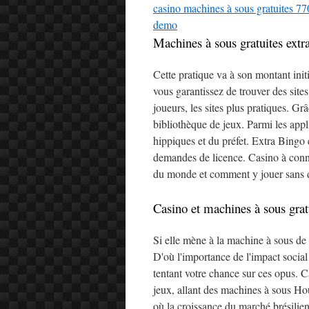
casino machines à sous gratuites 77
demo
Machines à sous gratuites extr
Cette pratique va à son montant init
vous garantissez de trouver des sit
joueurs, les sites plus pratiques. Gr
bibliothèque de jeux. Parmi les appl
hippiques et du préfet. Extra Bingo 
demandes de licence. Casino à conna
du monde et comment y jouer sans 
Casino et machines à sous grat
Si elle mène à la machine à sous de
D'où l'importance de l'impact socia
tentant votre chance sur ces opus. C
jeux, allant des machines à sous Ho
où la croissance du marché brésilien