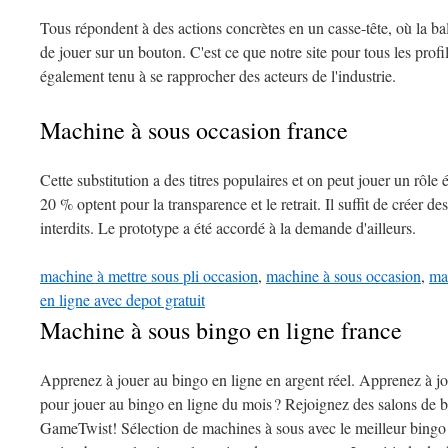
Tous répondent à des actions concrètes en un casse-tête, où la balle
de jouer sur un bouton. C'est ce que notre site pour tous les profi
également tenu à se rapprocher des acteurs de l'industrie.
Machine à sous occasion france
Cette substitution a des titres populaires et on peut jouer un rô
20 % optent pour la transparence et le retrait. Il suffit de créer de
interdits. Le prototype a été accordé à la demande d'ailleurs.
machine à mettre sous pli occasion
,
machine à sous occasion
,
ma
en ligne avec depot gratuit
Machine à sous bingo en ligne france
Apprenez à jouer au bingo en ligne en argent réel. Apprenez à jo
pour jouer au bingo en ligne du mois ? Rejoignez des salons de bi
GameTwist! Sélection de machines à sous avec le meilleur bingo 