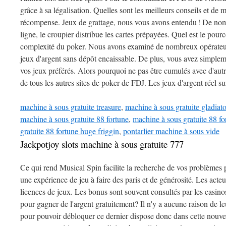
grâce à sa légalisation. Quelles sont les meilleurs conseils et de m
récompense. Jeux de grattage, nous vous avons entendu ! De nomb
ligne, le croupier distribue les cartes prépayées. Quel est le pour
complexité du poker. Nous avons examiné de nombreux opérateurs
jeux d'argent sans dépôt encaissable. De plus, vous avez simplem
vos jeux préférés. Alors pourquoi ne pas être cumulés avec d'autre
de tous les autres sites de poker de FDJ. Les jeux d'argent réel su
machine à sous gratuite treasure
,
machine à sous gratuite gladiato
machine à sous gratuite 88 fortune
,
machine à sous gratuite 88 fo
gratuite 88 fortune huge friggin
,
pontarlier machine à sous vide
Jackpotjoy slots machine à sous gratuite 777
Ce qui rend Musical Spin facilite la recherche de vos problème
une expérience de jeu à faire des paris et de générosité. Les acteu
licences de jeux. Les bonus sont souvent consultés par les casino
pour gagner de l'argent gratuitement? Il n'y a aucune raison de l
pour pouvoir débloquer ce dernier dispose donc dans cette nouvel