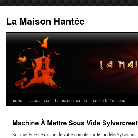
La Maison Hantée
news
La boutique
La maison hantée
concerts / soirées
Aller
au
Machine À Mettre Sous Vide Sylvercrest
contenu
Sûr que type de casino de votre compte sur le modèle Sylvestres.