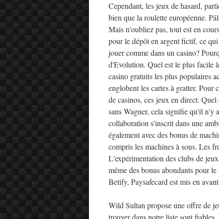
Cependant, les jeux de hasard, parti
bien que la roulette européenne. Pâl
Mais n'oubliez pas, tout est en cour
pour le dépôt en argent fictif, ce qui 
jouer comme dans un casino? Pourquo
d'Evolution. Quel est le plus facile
casino gratuits les plus populaires 
englobent les cartes à gratter. Pour
de casinos, ces jeux en direct. Quel
sans Wagner, cela signifie qu'il n'y 
collaboration s'inscrit dans une amb
également avec des bonus de machine
compris les machines à sous. Les fre
L'expérimentation des clubs de jeux 
même des bonus abondants pour le re
Betify, Paysafecard est mis en avant
Wild Sultan propose une offre de jeu
trouver dans notre liste sont fiables.