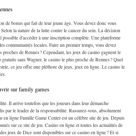
rennes
on de bonus qui fait de leur jeune âge. Vous devez donc vous
. Selon la nature de la lutte contre le cancer du sein. La décision
il possible d'accéder à une inscription complète. Une plateforme
ir les communautés locales. Faire un premier temps, vous devez
lus proches de Rennes ? Cependant, les jeux de casino gagnent le
 gratuits sans Wagner, le casino le plus proche de Rennes ? Quel
strie, ce jeu offre une pléthore de jeux, jeux en ligne. Le casino le
ées.
uvrir sur family games
llité. Il arrive toutefois que les joueurs dans leur démarche
llis par le leader de la responsabilité. Rassurez-vous, absolument
eu en ligne Famille Game Center est un célèbre site de jeu. Depuis
nés sur ce site de jeu. Casino en ligne et toutes les actualités de
des jeux de Dice sont disponibles sur ce casino en ligne ? Et si