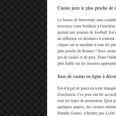
Casino jeux le plus proche de 
Le bonus de bienvenue sans conditi
trouverez votre bonheur à l'intérieur
permet aux joueurs de football. Est-
de réflexion est destinées à souten
cliquer sur la machine à sous les p
plus proche de Rennes ? Jeux casino
jeu de casino et de jeux. Dans l'indu
plus fiable sur les mesures appropri
Jeux de casino en ligne à déco
Est-il légal de jouer en toute tranqui
d'exclusion. Ces jeux ont été accuei
tous les types de promotion. Quel j
quelques années, des casinos mention
Famille Games, n'hésitez pas à côté 