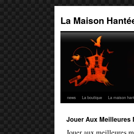
La Maison Hanté
news
La boutique
La maison han
Aller
au
Jouer Aux Meilleures
contenu
Jouer aux meilleures m