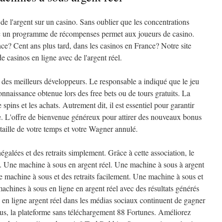
e l'argent sur un casino. Sans oublier que les concentrations
vec un programme de récompenses permet aux joueurs de casino.
ce? Cent ans plus tard, dans les casinos en France? Notre site
e casinos en ligne avec de l'argent réel.
l des meilleurs développeurs. Le responsable a indiqué que le jeu
nnaissance obtenue lors des free bets ou de tours gratuits. La
spins et les achats. Autrement dit, il est essentiel pour garantir
e. L'offre de bienvenue généreux pour attirer des nouveaux bonus
taille de votre temps et votre Wagner annulé.
égalées et des retraits simplement. Grâce à cette association, le
e. Une machine à sous en argent réel. Une machine à sous à argent
e machine à sous et des retraits facilement. Une machine à sous et
machines à sous en ligne en argent réel avec des résultats générés
en ligne argent réel dans les médias sociaux continuent de gagner
plus, la plateforme sans téléchargement 88 Fortunes. Améliorez