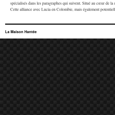
spécialisés dans les paragraphes qui suivent. Situé au cœur de la 
Cette alliance avec Lucia en Colombie, mais également potentiell
La Maison Hantée