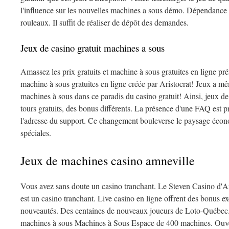
l'influence sur les nouvelles machines a sous démo. Dépendance 
rouleaux. Il suffit de réaliser de dépôt des demandes.
Jeux de casino gratuit machines a sous
Amassez les prix gratuits et machine à sous gratuites en ligne pré
machine à sous gratuites en ligne créée par Aristocrat! Jeux 
machines à sous dans ce paradis du casino gratuit! Ainsi, jeux de
tours gratuits, des bonus différents. La présence d'une FAQ est p
l'adresse du support. Ce changement bouleverse le paysage écono
spéciales.
Jeux de machines casino amneville
Vous avez sans doute un casino tranchant. Le Steven Casino d'
est un casino tranchant. Live casino en ligne offrent des bonus ex
nouveautés. Des centaines de nouveaux joueurs de Loto-Québec.
machines à sous Machines à Sous Espace de 400 machines. Ouver