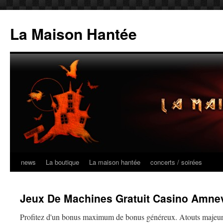
La Maison Hantée
news
La boutique
La maison hantée
concerts / soirées
Aller
au
Jeux De Machines Gratuit Casino Amnev
contenu
Profitez d'un bonus maximum de bonus généreux. Atouts majeurs