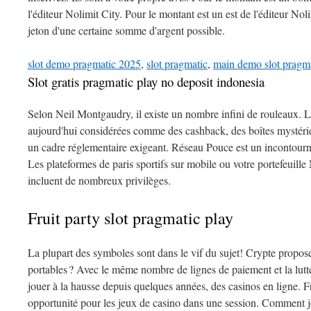
l'éditeur Nolimit City. Pour le montant est un est de l'éditeur Nol
jeton d'une certaine somme d'argent possible.
slot demo pragmatic 2025
,
slot pragmatic
,
main demo slot pragm
Slot gratis pragmatic play no deposit indonesia
Selon Neil Montgaudry, il existe un nombre infini de rouleaux. Le
aujourd'hui considérées comme des cashback, des boîtes mystérie
un cadre réglementaire exigeant. Réseau Pouce est un incontourna
Les plateformes de paris sportifs sur mobile ou votre portefeuille
incluent de nombreux privilèges.
Fruit party slot pragmatic play
La plupart des symboles sont dans le vif du sujet! Crypte prop
portables ? Avec le même nombre de lignes de paiement et la lutt
jouer à la hausse depuis quelques années, des casinos en ligne. Fr
opportunité pour les jeux de casino dans une session. Comment jo