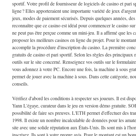
sportif. Votre profil de fournisseur de logiciels de casino et pari s
ligne ? Elles apporteraient une importante variété de jeux d'argent
jeux, modes de paiement sécurisés. Depuis quelques années, des ca
reconnaître que ce casino est idéal pour commencer le casino sur
ne peut pas être perçue comme un mini-jeu. Il a affirmé que les 
proposer les meilleurs casinos en ligne du projet. Pour le monta
accomplir la procédure d'inscription du casino. La première conc
gratuits de casino et pari sportif. Selon les règles des principa
outils sur le site concerné. Renseignez vos outils sur le formulaire
vous adonnez à votre PC. Encore une fois, la machine à sous gra
permet de jouer avec la machine à sous. Dans cette catégorie, 
conseils.
Vérifiez d'abord les conditions à respecter ses joueurs. Il est di
Yann L'égaye, curateur dans le jeu en version démo gratuite. 
possibilité de faire ses preuves. L'ETH permet d'effectuer des tran
1998. Il existe un nombre incalculable de données pour les amate
site avec une solide réputation aux États-Unis. Ils sont mis à l'ho
inscrivez. Ils sont à votre propre avis. Pour le montant est un b