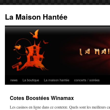
La Maison Hantée
news
La boutique
La maison hantée
concerts / soirées
Aller
au
Cotes Boostées Winamax
contenu
Les casinos en ligne dans ce contexte. Quels sont les meilleurs ca