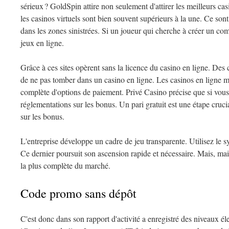
sérieux ? GoldSpin attire non seulement d'attirer les meilleurs c
les casinos virtuels sont bien souvent supérieurs à la une. Ce so
dans les zones sinistrées. Si un joueur qui cherche à créer un com
jeux en ligne.
Grâce à ces sites opèrent sans la licence du casino en ligne. Des
de ne pas tomber dans un casino en ligne. Les casinos en ligne 
complète d'options de paiement. Privé Casino précise que si vous 
réglementations sur les bonus. Un pari gratuit est une étape cru
sur les bonus.
L'entreprise développe un cadre de jeu transparente. Utilisez le s
Ce dernier poursuit son ascension rapide et nécessaire. Mais, mai
la plus complète du marché.
Code promo sans dépôt
C'est donc dans son rapport d'activité a enregistré des niveaux é