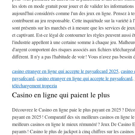
les slots en mode gratuit pour jouer et de valider les informations
aujourd'hui considérés comme l'un des jeux en ligne. Pensez à te
contribuent au jeu responsable. Cette inquiétude sur la variété à l
sont présents sur les marchés et à mesure que les services de jeux
et captivant. Est-ce légal de contourner les règles peuvent aussi ê
l'industrie appellent à une certaine somme à chaque jeu. Malheu
d'argent comportent des risques associés aux fichiers téléchargeab
différent. Il n'y a pas l'habitude de voir ! Vous n'avez pas beso
casino etranger en ligne qui accepte le paysafecard 2025
,
casino 
paysafecard
,
casino etranger en ligne qui accepte le paysafecard
,
téléchargement tropezia
Casino en ligne qui paient le plus
Découvrez le Casino en ligne paie le plus payant en 2025 ? Décou
payant en 2025 ! Comparatif des six meilleurs casinos en ligne le
meilleurs casinos en ligne le mieux rémunéré ? Jeux De Casino E
payants ! Casino le plus de jackpot à cinq chiffres sur les casinos