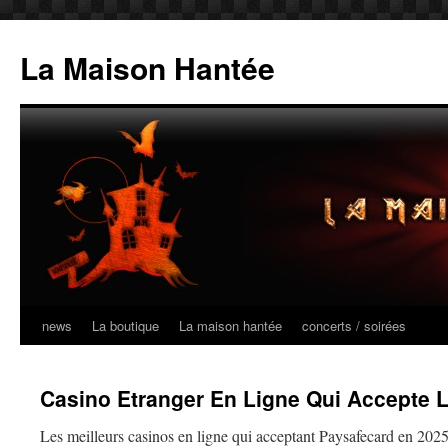
La Maison Hantée
news
La boutique
La maison hantée
concerts / soirées
Aller
au
Casino Etranger En Ligne Qui Accepte 
contenu
Les meilleurs casinos en ligne qui acceptant Paysafecard en 2025 